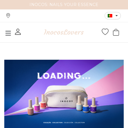
INOCOS: NAILS YOUR ESSENCE
InocosLovers