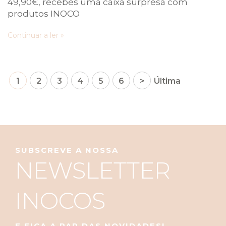
49,90€, recebes uma caixa surpresa com
produtos INOCO
Continuar a ler »
1
2
3
4
5
6
>
Última
SUBSCREVE A NOSSA
NEWSLETTER
INOCOS
E FICA A PAR DAS NOVIDADES!