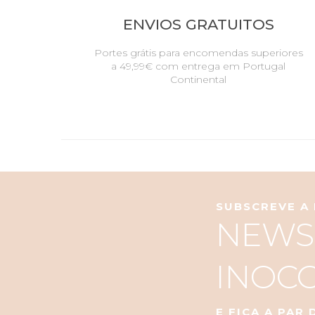
ENVIOS GRATUITOS
Portes grátis para encomendas superiores
a 49,99€ com entrega em Portugal
Continental
SUBSCREVE A
NEWS
INOC
E FICA A PAR