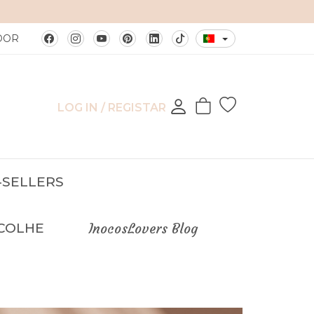
DOR
LOG IN / REGISTAR
-SELLERS
COLHE
InocosLovers Blog