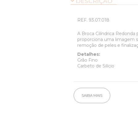
DESCRIÇÃO
REF.
93.07.018
A Broca Cilíndrica Redonda 
proporciona uma limagem sua
remoção de peles e finaliza
Detalhes:
Grão Fino
Carbeto de Silício
SAIBA MAIS