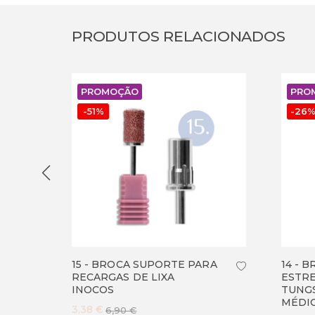
PRODUTOS RELACIONADOS
PROMOÇÃO
PRO
-
51
%
-
26
15 - BROCA SUPORTE PARA
14 - 
RECARGAS DE LIXA
ESTRE
INOCOS
TUNGS
MÉDI
3,38 €
6,90 €