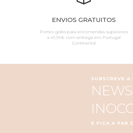
ENVIOS GRATUITOS
Portes grátis para encomendas superiores
a 49,99€ com entrega em Portugal
Continental
SUBSCREVE A
NEWS
INOC
E FICA A PAR