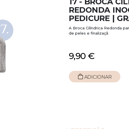
17 - BROCA CI
REDONDA INO
PEDICURE | G
A Broca Cilíndrica Redonda pa
de peles e finalizaçã
9,90 €
ADICIONAR