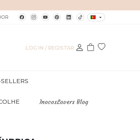
DOR
LOG IN / REGISTAR
-SELLERS
COLHE
InocosLovers Blog