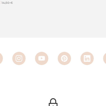
€
14,50 €