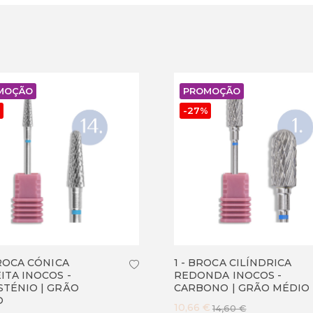
MOÇÃO
PROMOÇÃO
%
-
27
%
BROCA CÓNICA
1 - BROCA CILÍNDRICA
ITA INOCOS -
REDONDA INOCOS -
TÉNIO | GRÃO
CARBONO | GRÃO MÉDIO
O
10,66 €
14,60 €