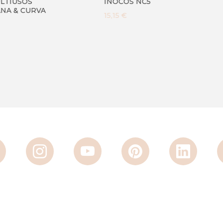
COS NC5
NC4
 €
6,74 €