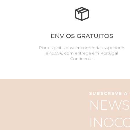
ENVIOS GRATUITOS
Portes grátis para encomendas superiores
a 49,99€ com entrega em Portugal
Continental
SUBSCREVE A
NEWS
INOC