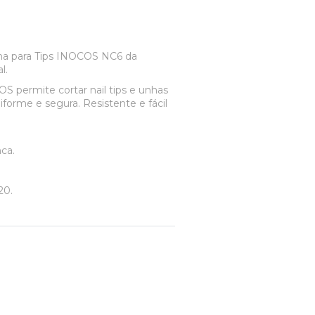
na para Tips INOCOS NC6 da
l.
S permite cortar nail tips e unhas
uniforme e segura. Resistente e fácil
ca.
20.