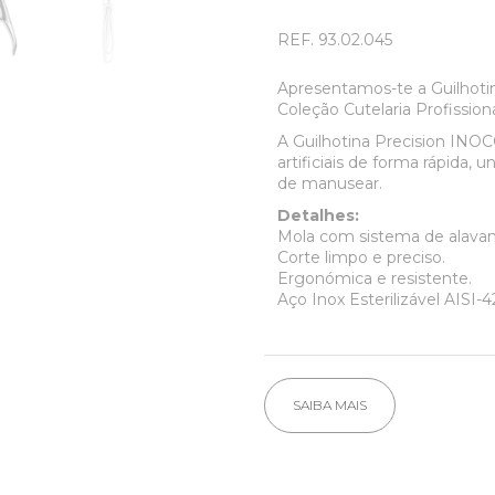
REF.
93.02.045
Apresentamos-te a Guilhoti
Coleção Cutelaria Profissiona
A Guilhotina Precision INOCO
artificiais de forma rápida, 
de manusear.
Detalhes:
Mola com sistema de alavan
Corte limpo e preciso.
Ergonómica e resistente.
Aço Inox Esterilizável AISI-4
SAIBA MAIS