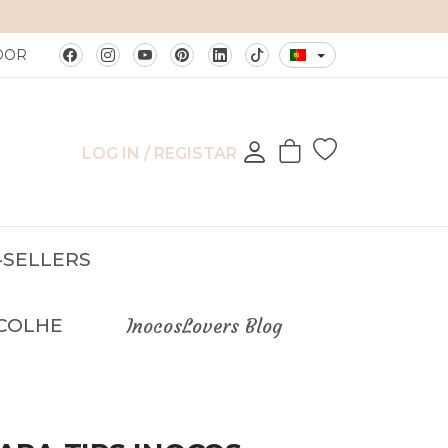
DOR
LOG IN / REGISTAR
-SELLERS
COLHE
InocosLovers Blog