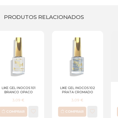
PRODUTOS RELACIONADOS
1
LIKE GEL INOCOS 102
LIKE GEL INOCOS 10
PRATA CROMADO
BRANCO PEROLAD
3,09 €
3,09 €
COMPRAR
COMPRAR