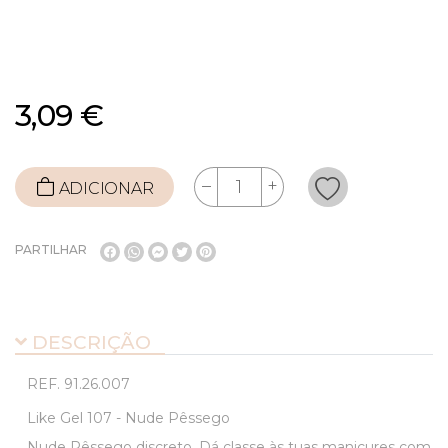
3,09 €
ADICIONAR
PARTILHAR
DESCRIÇÃO
REF.
91.26.007
Like Gel 107 - Nude Pêssego
Nude Pêssego discreto. Dá classe às tuas manicures com