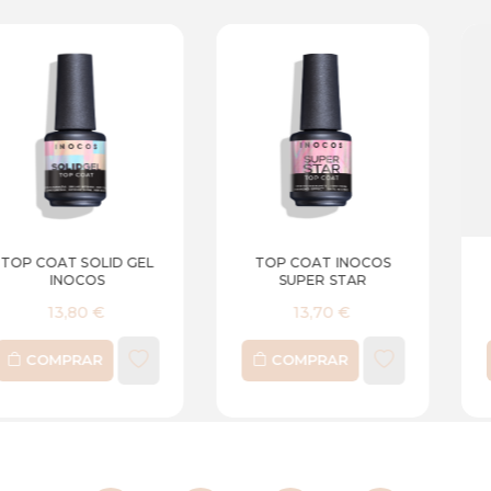
L
TOP COAT INOCOS
TOP COAT INOCOS
SUPER STAR
GLOSS
13,70 €
12,69 €
COMPRAR
COMPRAR