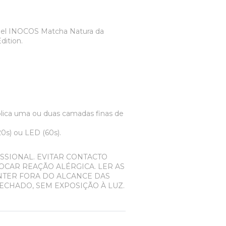
Gel INOCOS Matcha Natura da
dition.
plica uma ou duas camadas finas de
0s) ou LED (60s).
SSIONAL. EVITAR CONTACTO
OCAR REAÇÃO ALÉRGICA. LER AS
NTER FORA DO ALCANCE DAS
ECHADO, SEM EXPOSIÇÃO À LUZ.