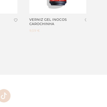
VERNIZ GEL INOCOS
VERNI
CAROCHINHA
BIQUI
9,59 €
9,59 €