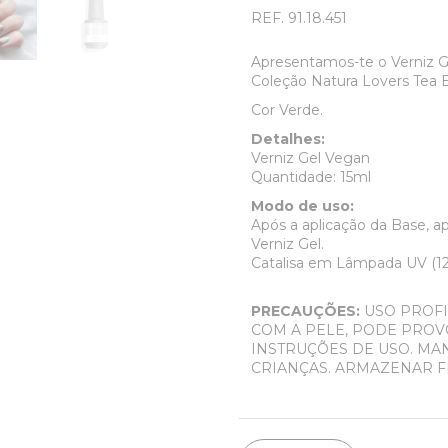
REF.
91.18.451
Apresentamos-te o Verniz 
Coleção Natura Lovers Tea E
Cor Verde.
Detalhes:
Verniz Gel Vegan
Quantidade: 15ml
Modo de uso:
Após a aplicação da Base, a
Verniz Gel.
Catalisa em Lâmpada UV (12
PRECAUÇÕES:
USO PROFI
COM A PELE, PODE PROV
INSTRUÇÕES DE USO. MA
CRIANÇAS. ARMAZENAR F