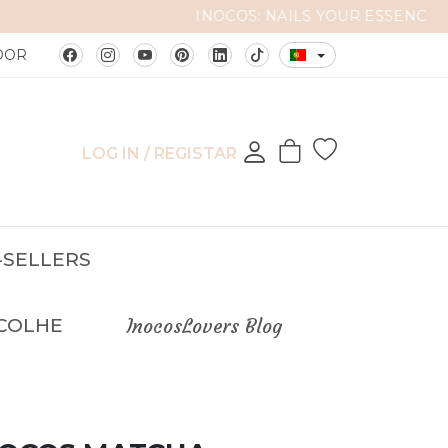
DOR
LOG IN / REGISTAR
-SELLERS
COLHE
InocosLovers Blog