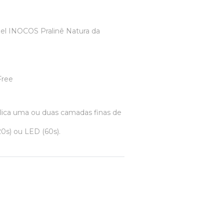
el INOCOS Pralinê Natura da
Free
plica uma ou duas camadas finas de
0s) ou LED (60s).