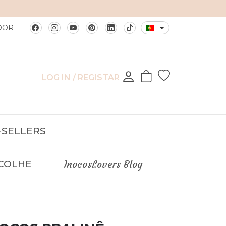
INOCOS: NAILS YOUR ESSENCE
DOR
LOG IN / REGISTAR
-SELLERS
COLHE
InocosLovers Blog