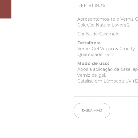
REF.
91.18.361
Apresentamos-te o Verniz G
Coleção Natura Lovers 2.
Cor Nude Caramelo.
Detalhes:
Verniz Gel Vegan & Cruelty 
Quantidade: 15ml
Modo de uso:
Após a aplicação da base, a
verniz de gel.
Catalisa em Lâmpada UV (12
SAIBA MAIS