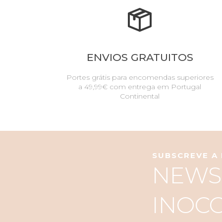
ENVIOS GRATUITOS
Portes grátis para encomendas superiores
a 49,99€ com entrega em Portugal
Continental
SUBSCREVE A
NEWS
INOC