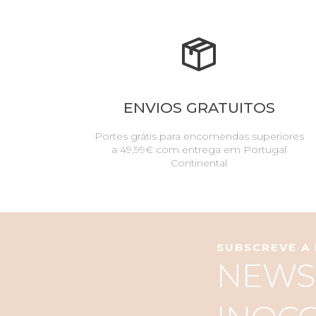
ENVIOS GRATUITOS
Portes grátis para encomendas superiores
a 49,99€ com entrega em Portugal
Continental
SUBSCREVE A
NEWS