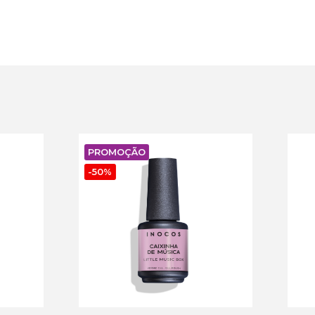
MOÇÃO
%