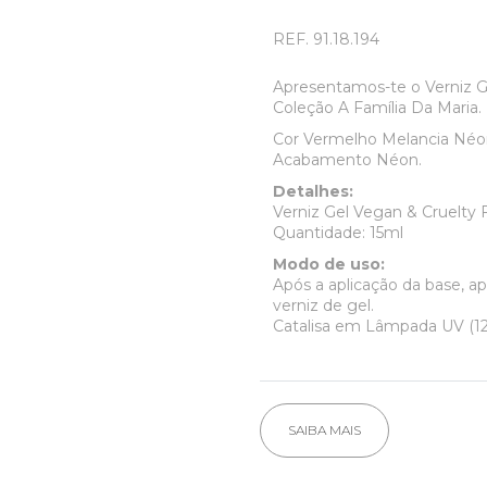
REF.
91.18.194
Apresentamos-te o Verniz 
Coleção A Família Da Maria.
Cor Vermelho Melancia Néo
Acabamento Néon.
Detalhes:
Verniz Gel Vegan & Cruelty 
Quantidade: 15ml
Modo de uso:
Após a aplicação da base, a
verniz de gel.
Catalisa em Lâmpada UV (12
SAIBA MAIS