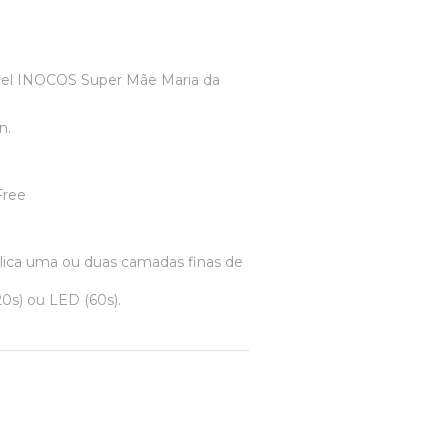
Gel INOCOS Super Mãe Maria da
n.
Free
plica uma ou duas camadas finas de
0s) ou LED (60s).