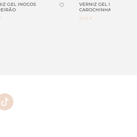
VERNIZ GEL INOCOS
VERNI
CAROCHINHA
BIQUI
9,59 €
9,59 €