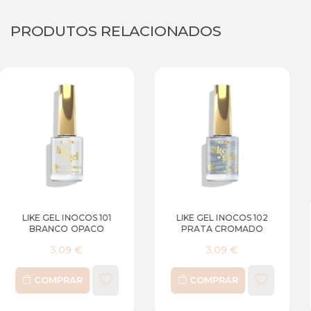
PRODUTOS RELACIONADOS
 101
LIKE GEL INOCOS 102
LIKE GEL INOCOS
CO
PRATA CROMADO
BRANCO PEROL
3,09 €
3,09 €
COMPRAR
COMPRAR