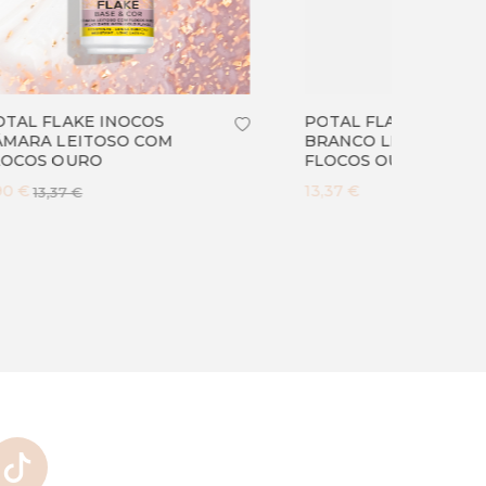
POTAL FLAKE INOCOS
POTAL
BRANCO LEITOSO COM
BRANC
FLOCOS OURO
FLOCO
13,37 €
13,37 €