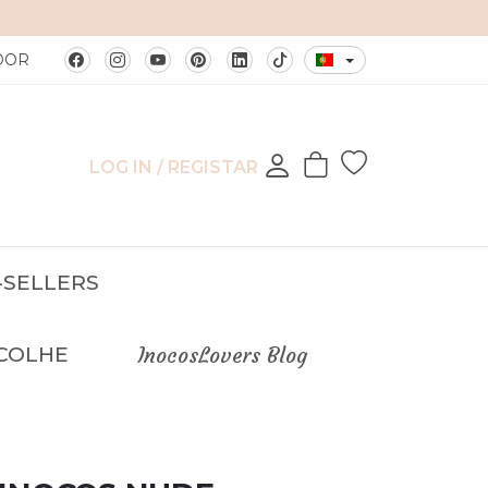
DOR
LOG IN / REGISTAR
-SELLERS
COLHE
InocosLovers Blog