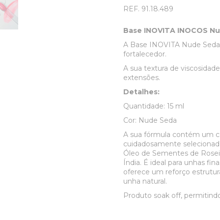
REF.
91.18.489
Base INOVITA INOCOS N
A Base INOVITA Nude Seda é
fortalecedor.
A sua textura de viscosidad
extensões.
Detalhes:
Quantidade: 15 ml
Cor: Nude Seda
A sua fórmula contém um c
cuidadosamente selecionado 
Óleo de Sementes de Roseir
Índia. É ideal para unhas fina
oferece um reforço estrutur
unha natural.
Produto soak off, permitind