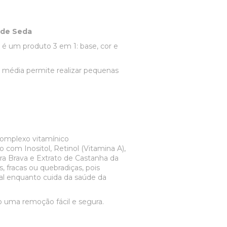
ude Seda
 um produto 3 em 1: base, cor e
e média permite realizar pequenas
omplexo vitamínico
com Inositol, Retinol (Vitamina A),
a Brava e Extrato de Castanha da
s, fracas ou quebradiças, pois
al enquanto cuida da saúde da
o uma remoção fácil e segura.