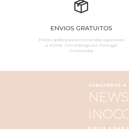
ENVIOS GRATUITOS
Portes grátis para encomendas superiores
a 49,99€ com entrega em Portugal
Continental
SUBSCREVE A
NEWS
INOC
E FICA A PAR