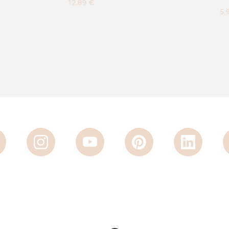
€
5,90 €
13,37 €