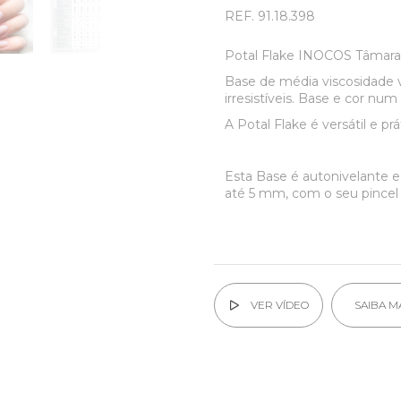
REF.
91.18.398
Potal Flake INOCOS Tâmara
Base de média viscosidade 
irresistíveis. Base e cor num
A Potal Flake é versátil e pr
Esta Base é autonivelante 
até 5 mm, com o seu pincel p
VER VÍDEO
SAIBA M