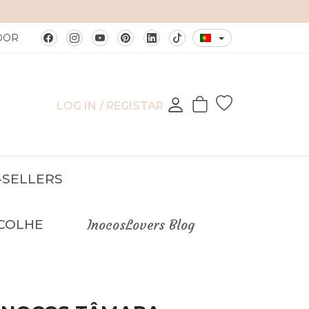
 ESSENCE
DOR
LOG IN / REGISTAR
-SELLERS
COLHE
InocosLovers Blog